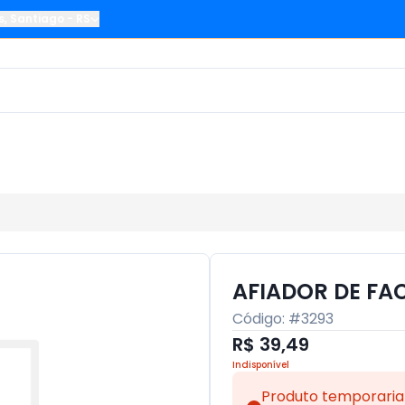
s
,
Santiago
-
RS
AFIADOR DE F
Código: #
3293
R$ 39,49
Indisponível
Produto temporaria