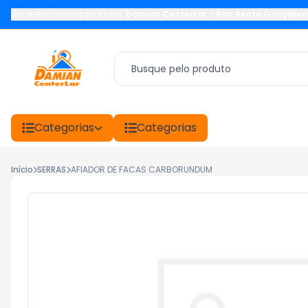
Você está navegando em:
Damian CenterLar
-
Rua Bento Gonçalve
Categorias
Categorias
Início
SERRAS
AFIADOR DE FACAS CARBORUNDUM