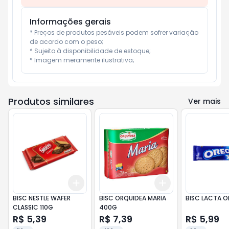
Informações gerais
* Preços de produtos pesáveis podem sofrer variação 
de acordo com o peso;

* Sujeito à disponibilidade de estoque;

* Imagem meramente ilustrativa;
Produtos similares
Ver mais
Add
Add
+
3
+
5
+
10
+
3
+
5
+
10
BISC NESTLE WAFER
BISC ORQUIDEA MARIA
BISC LACTA O
CLASSIC 110G
400G
R$ 5,39
R$ 7,39
R$ 5,99