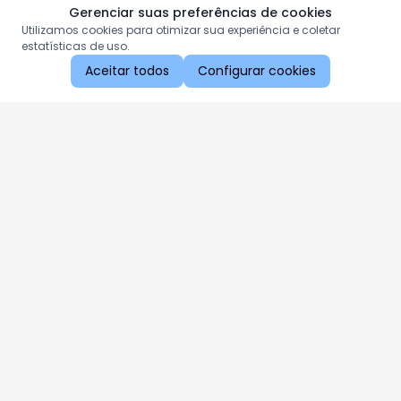
Gerenciar suas preferências de cookies
Utilizamos cookies para otimizar sua experiência e coletar
estatísticas de uso.
Aceitar todos
Configurar cookies
Aproveite as nossas promoções!
Cadastre seu e-mail e receba ofertas exclusivas.
QUERO RECEBER