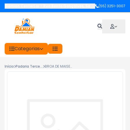
Damian CenterLar
-
Rua Bento Gonçalves
,
Santiago
(55) 3251-3007
-
RS
Categorias
Início
Padaria Terceiros
BROA DE MAISENA ND 250G