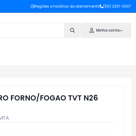
Regiões e horários de atendimento
(55) 3251-3007
Minha conta
RO FORNO/FOGAO TVT N26
MTA