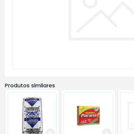
Produtos similares
Add
Add
+
3
+
5
+
10
+
3
+
5
+