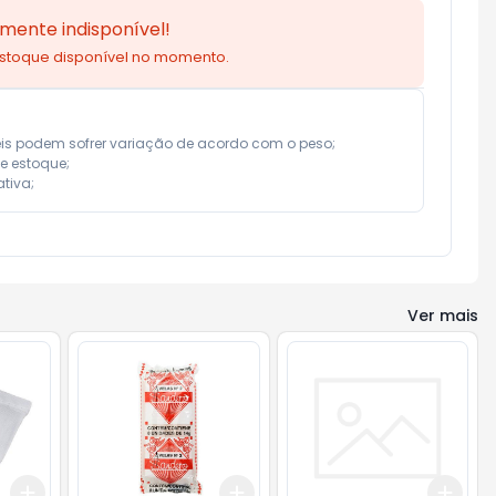
mente indisponível!
estoque disponível no momento.
eis podem sofrer variação de acordo com o peso;

e estoque;

tiva;
Ver mais
Add
Add
Add
+
3
+
5
+
10
+
3
+
5
+
10
+
3