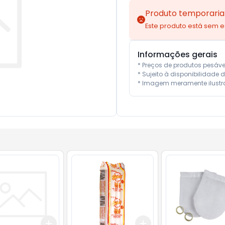
Produto temporaria
Este produto está sem 
Informações gerais
* Preços de produtos pesáv
* Sujeito à disponibilidade d
* Imagem meramente ilustra
Add
Add
10
+
3
+
5
+
10
+
3
+
5
+
10