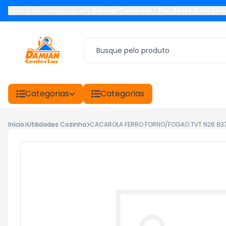
Você está navegando em:
Damian CenterLar
-
Rua Bento Gonçalve
Categorias
Categorias
Início
Utilidades Cozinha
CACAROLA FERRO FORNO/FOGAO TVT N26 83