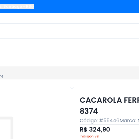
s
,
Santiago
-
RS
74
CACAROLA FER
8374
Código: #
55446
Marca:
R$ 324,90
Indisponível