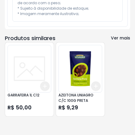
de acordo com o peso;

* Sujeito à disponibilidade de estoque;

* Imagem meramente ilustrativa;
Produtos similares
Ver mais
Add
Add
+
3
+
5
+
10
+
3
+
5
+
10
GARRAFEIRA 1L C12
AZEITONA UNIAGRO
C/C 100G PRETA
R$ 50,00
R$ 9,29