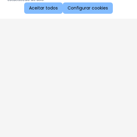
Aceitar todos
Configurar cookies
Aproveite as nossas promoções!
Cadastre seu e-mail e receba ofertas exclusivas.
QUERO RECEBER