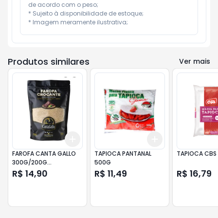
de acordo com o peso;

* Sujeito à disponibilidade de estoque;

* Imagem meramente ilustrativa;
Produtos similares
Ver mais
Add
Add
+
3
+
5
+
10
+
3
+
5
+
10
FAROFA CANTA GALLO
TAPIOCA PANTANAL
TAPIOCA CBS 
300G/200G
500G
COSTELINHA
R$ 14,90
R$ 11,49
R$ 16,79