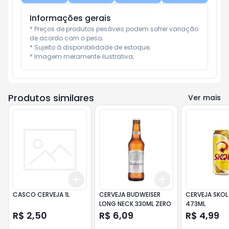
Informações gerais
* Preços de produtos pesáveis podem sofrer variação 
de acordo com o peso;

* Sujeito à disponibilidade de estoque;

* Imagem meramente ilustrativa;
Produtos similares
Ver mais
Add
Add
+
3
+
5
+
10
+
3
+
5
+
10
CASCO CERVEJA 1L
CERVEJA BUDWEISER
CERVEJA SKOL 
LONG NECK 330ML ZERO
473ML
R$ 2,50
R$ 6,09
R$ 4,99