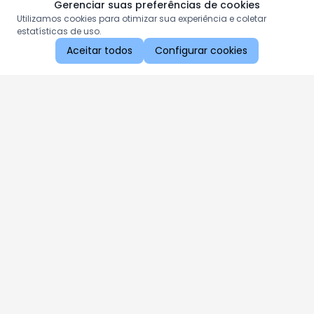
Gerenciar suas preferências de cookies
Utilizamos cookies para otimizar sua experiência e coletar
estatísticas de uso.
Aceitar todos
Configurar cookies
Aproveite as nossas promoções!
Cadastre seu e-mail e receba ofertas exclusivas.
QUERO RECEBER