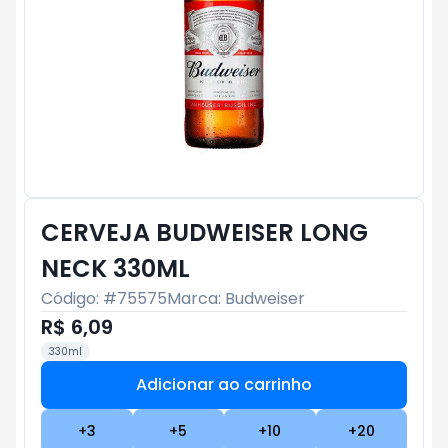
CERVEJA BUDWEISER LONG
NECK 330ML
Código: #
75575
Marca:
Budweiser
R$ 6,09
330ml
Adicionar ao carrinho
Subtotal:
R$ 0
+
3
+
5
+
10
+
20