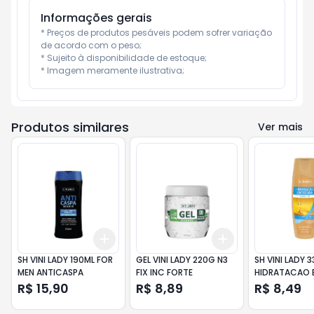
Informações gerais
* Preços de produtos pesáveis podem sofrer variação 
de acordo com o peso;

* Sujeito à disponibilidade de estoque;

* Imagem meramente ilustrativa;
Produtos similares
Ver mais
Add
Add
+
3
+
5
+
10
+
3
+
5
+
10
SH VINI LADY 190ML FOR
GEL VINI LADY 220G N3
SH VINI LADY 3
MEN ANTICASPA
FIX INC FORTE
HIDRATACAO 
R$ 15,90
R$ 8,89
R$ 8,49