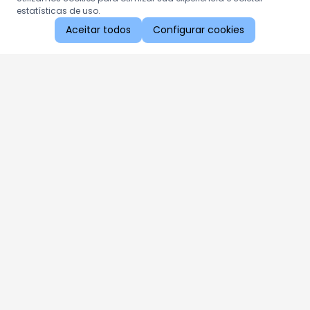
estatísticas de uso.
Aceitar todos
Configurar cookies
Aproveite as nossas promoções!
Cadastre seu e-mail e receba ofertas exclusivas.
QUERO RECEBER