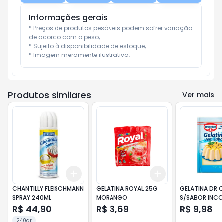
Informações gerais
* Preços de produtos pesáveis podem sofrer variação 
de acordo com o peso;

* Sujeito à disponibilidade de estoque;

* Imagem meramente ilustrativa;
Produtos similares
Ver mais
Add
Add
+
3
+
5
+
10
+
3
+
5
+
10
CHANTILLY FLEISCHMANN
GELATINA ROYAL 25G
GELATINA DR 
SPRAY 240ML
MORANGO
S/SABOR INC
R$ 44,90
R$ 3,69
R$ 9,98
240gr