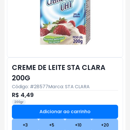
CREME DE LEITE STA CLARA
200G
Código: #
28577
Marca:
STA CLARA
R$ 4,49
200gr
Adicionar ao carrinho
Subtotal:
R$ 0
+
3
+
5
+
10
+
20