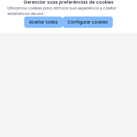
Gerenciar suas preferências de cookies
Utilizamos cookies para otimizar sua experiência e coletar
estatísticas de uso.
Aceitar todos
Configurar cookies
Aproveite as nossas promoções!
Cadastre seu e-mail e receba ofertas exclusivas.
QUERO RECEBER