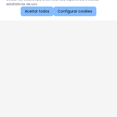
estatísticas de uso.
Aceitar todos
Configurar cookies
Aproveite as nossas promoções!
Cadastre seu e-mail e receba ofertas exclusivas.
QUERO RECEBER