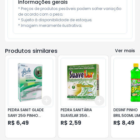
Informações gerais
* Preços de produtos pesáveis podem sofrer variação 
de acordo com o peso;

* Sujeito à disponibilidade de estoque;

* Imagem meramente ilustrativa;
Produtos similares
Ver mais
Add
Add
+
3
+
5
+
10
+
3
+
5
+
10
PEDRA SANIT GLADE
PEDRA SANITÁRIA
DESINF PINHO
SANY 25G PINHO
SUAVELAR 35G
BRIL.500ML LI
25%DESC
EUCALIPTO
R$ 6,49
R$ 2,59
R$ 8,49