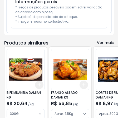
Informações gerais
* Preços de produtos pesáveis podem sofrer variação 
de acordo com o peso;

* Sujeito à disponibilidade de estoque;

* Imagem meramente ilustrativa;
Produtos similares
Ver mais
Add
Add
+
3
kg
+
5
kg
+
3
kg
+
5
kg
BIFE MILANESA DAMIAN
FRANGO ASSADO
CORTES DE F
KG
DAMIAN KG
DAMIAN KG
R$ 20,64
R$ 56,85
R$ 8,97
/
kg
/
kg
/
k
300G
Aprox. 1.5Kg
Aprox. 300