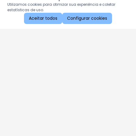
Utilizamos cookies para otimizar sua experiência e coletar
estatísticas de uso.
Aceitar todos
Configurar cookies
Aproveite as nossas promoções!
Cadastre seu e-mail e receba ofertas exclusivas.
QUERO RECEBER