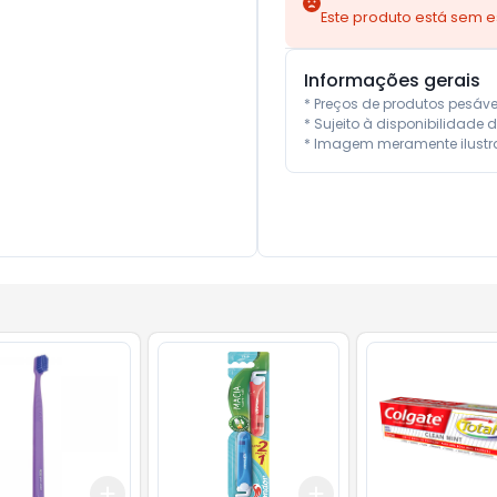
Este produto está sem 
Informações gerais
* Preços de produtos pesáv
* Sujeito à disponibilidade d
* Imagem meramente ilustra
Add
Add
10
+
3
+
5
+
10
+
3
+
5
+
10