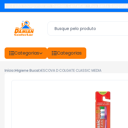
Você está navegando em:
Damian CenterLar
-
Rua Bento Gonçalve
Categorias
Categorias
Início
Higiene Bucal
ESCOVA D COLGATE CLASSIC MEDIA