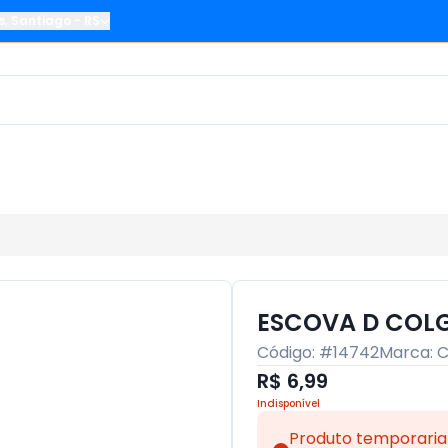
s
,
Santiago
-
RS
ESCOVA D COLG
Código: #
14742
Marca:
C
R$ 6,99
Indisponível
Produto temporaria