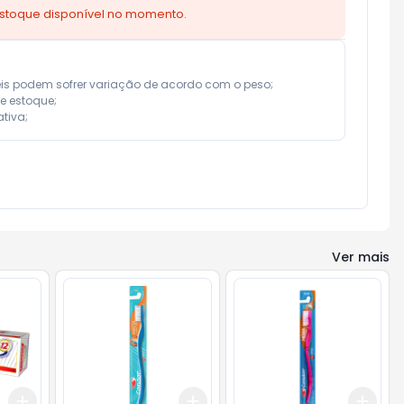
estoque disponível no momento.
eis podem sofrer variação de acordo com o peso;

e estoque;

tiva;
Ver mais
Add
Add
Add
+
3
+
5
+
10
+
3
+
5
+
10
+
3