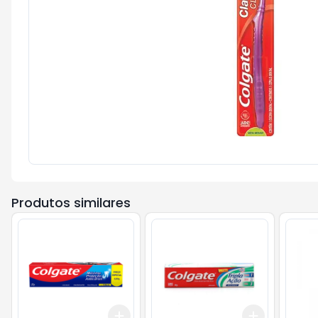
Produtos similares
Add
Add
+
3
+
5
+
10
+
3
+
5
+