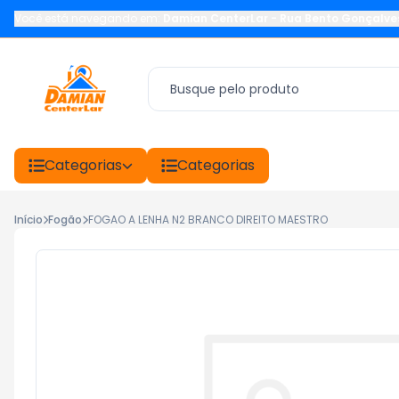
Você está navegando em:
Damian CenterLar
-
Rua Bento Gonçalve
Categorias
Categorias
Início
Fogão
FOGAO A LENHA N2 BRANCO DIREITO MAESTRO