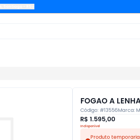
s
,
Santiago
-
RS
FOGAO A LENHA
Código: #
13556
Marca:
M
R$ 1.595,00
Indisponível
Produto temporaria