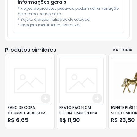
Informações gerais
* Preços de produtos pesáveis podem sofrer variação 
de acordo com o peso;

* Sujeito à disponibilidade de estoque;

* Imagem meramente ilustrativa;
Produtos similares
Ver mais
Add
Add
+
3
+
5
+
10
+
3
+
5
+
10
PANO DE COPA
PRATO PAO 16CM
ENFEITE PLÁS
GOURMET 45X65CM
SOPHIA TRAMONTINA
VELHO UNICÓR
SORTIDOS
R$ 6,65
R$ 11,90
R$ 23,50