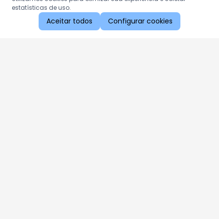
estatísticas de uso.
Aceitar todos
Configurar cookies
Aproveite as nossas promoções!
Cadastre seu e-mail e receba ofertas exclusivas.
QUERO RECEBER