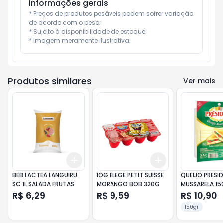
Informações gerais
* Preços de produtos pesáveis podem sofrer variação 
de acordo com o peso;

* Sujeito à disponibilidade de estoque;

* Imagem meramente ilustrativa;
Produtos similares
Ver mais
Add
Add
+
3
+
5
+
10
+
3
+
5
+
10
BEB.LACTEA LANGUIRU
IOG ELEGE PETIT SUISSE
QUEIJO PRESI
SC 1L SALADA FRUTAS
MORANGO BOB 320G
MUSSARELA 15
R$ 6,29
R$ 9,59
R$ 10,90
150gr