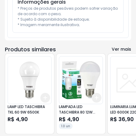
Informações gerais
* Preços de produtos pesáveis podem sofrer variação 
de acordo com o peso;

* Sujeito à disponibilidade de estoque;

* Imagem meramente ilustrativa;
Produtos similares
Ver mais
Add
Add
+
3
+
5
+
10
+
3
+
5
+
10
LAMP LED TASCHIBRA
LAMPADA LED
LUMINARIA LUM
TKL 60 9W 6500K
TASCHIBRA 80 12W
LED 6000K 22
6500K
R$ 4,90
R$ 4,90
R$ 36,90
1.0 un