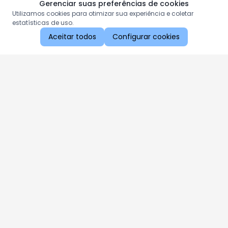
Gerenciar suas preferências de cookies
Utilizamos cookies para otimizar sua experiência e coletar
estatísticas de uso.
Aceitar todos
Configurar cookies
Aproveite as nossas promoções!
Cadastre seu e-mail e receba ofertas exclusivas.
QUERO RECEBER