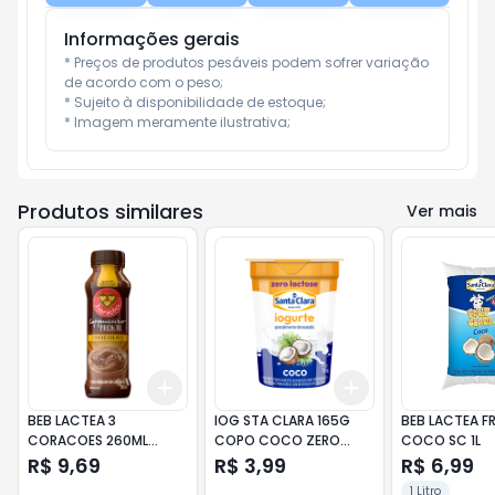
Informações gerais
* Preços de produtos pesáveis podem sofrer variação 
de acordo com o peso;

* Sujeito à disponibilidade de estoque;

* Imagem meramente ilustrativa;
Produtos similares
Ver mais
Add
Add
+
3
+
5
+
10
+
3
+
5
+
10
BEB LACTEA 3
IOG STA CLARA 165G
BEB LACTEA F
CORACOES 260ML
COPO COCO ZERO
COCO SC 1L
WHEY
LACTOS
R$ 9,69
R$ 3,99
R$ 6,99
1 Litro