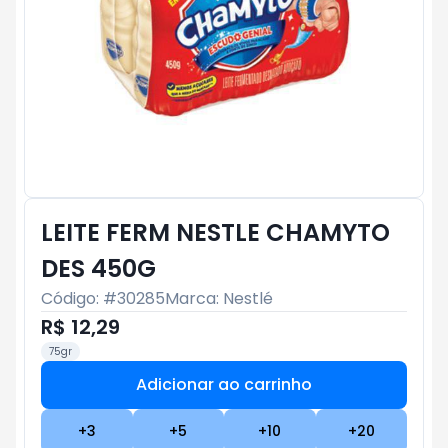
LEITE FERM NESTLE CHAMYTO
DES 450G
Código: #
30285
Marca:
Nestlé
R$ 12,29
75gr
Adicionar ao carrinho
Subtotal:
R$ 0
+
3
+
5
+
10
+
20