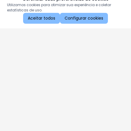
Utilizamos cookies para otimizar sua experiência e coletar
estatísticas de uso.
Aceitar todos
Configurar cookies
Aproveite as nossas promoções!
Cadastre seu e-mail e receba ofertas exclusivas.
QUERO RECEBER