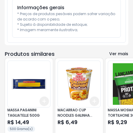
Informações gerais
* Preços de produtos pesáveis podem sofrer variação 
de acordo com o peso;

* Sujeito à disponibilidade de estoque;

* Imagem meramente ilustrativa;
Produtos similares
Ver mais
Add
Add
+
3
+
5
+
10
+
3
+
5
+
10
MASSA PAGANINI
MACARRAO CUP
MASSA MOSM
TAGLIATELLE 500G
NOODLES GALINHA
TORTILHONE 
CAIPIRA 69G
PROT/COLAG
R$ 14,49
R$ 6,49
R$ 9,29
500 Grama(s)