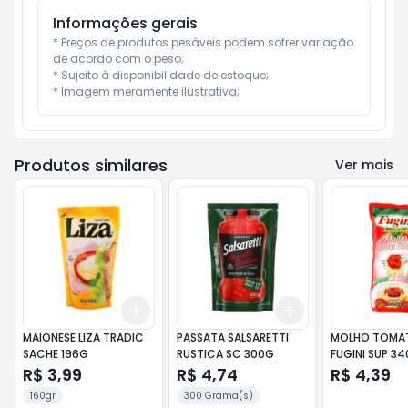
Informações gerais
* Preços de produtos pesáveis podem sofrer variação 
de acordo com o peso;

* Sujeito à disponibilidade de estoque;

* Imagem meramente ilustrativa;
Produtos similares
Ver mais
Add
Add
+
3
+
5
+
10
+
3
+
5
+
10
MAIONESE LIZA TRADIC
PASSATA SALSARETTI
MOLHO TOMATE
SACHE 196G
RUSTICA SC 300G
FUGINI SUP 3
R$ 3,99
R$ 4,74
R$ 4,39
160gr
300 Grama(s)