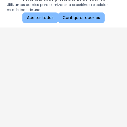
Utilizamos cookies para otimizar sua experiência e coletar
estatísticas de uso.
Aceitar todos
Configurar cookies
Aproveite as nossas promoções!
Cadastre seu e-mail e receba ofertas exclusivas.
QUERO RECEBER