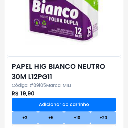
PAPEL HIG BIANCO NEUTRO
30M L12PG11
Código: #
89105
Marca:
MILI
R$ 19,90
Adicionar ao carrinho
Subtotal:
R$ 0
+
3
+
5
+
10
+
20