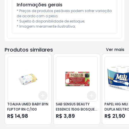
Informações gerais
* Preços de produtos pesáveis podem sofrer variação 
de acordo com o peso;

* Sujeito à disponibilidade de estoque;

* Imagem meramente ilustrativa;
Produtos similares
Ver mais
Add
Add
+
3
+
5
+
10
+
3
+
5
+
10
TOALHA UMED BABY BYN
SAB SENSUS BEAUTY
PAPEL HIG MILI
FLIPTOP RN C/100
ESSENCE 150G BOSQUES
DUPLA NEUTRO 
O
R$ 14,98
R$ 3,89
R$ 21,90