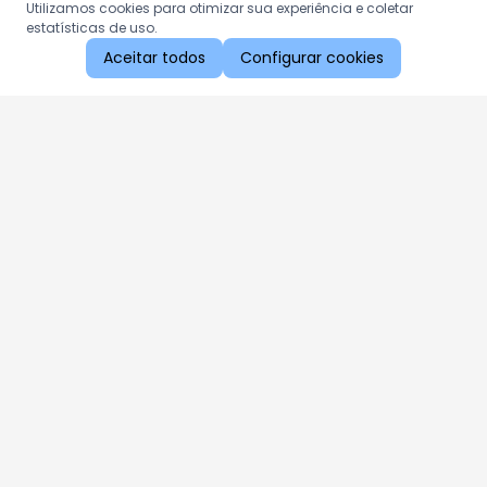
Utilizamos cookies para otimizar sua experiência e coletar
estatísticas de uso.
Aceitar todos
Configurar cookies
Aproveite as nossas promoções!
Cadastre seu e-mail e receba ofertas exclusivas.
QUERO RECEBER