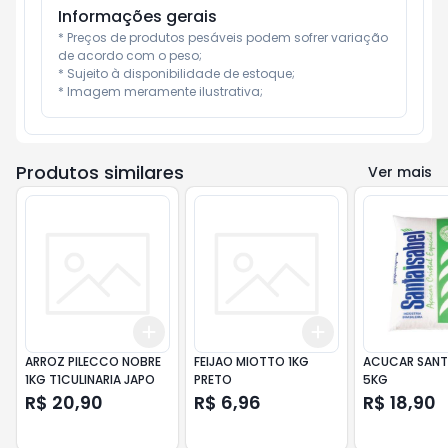
Informações gerais
* Preços de produtos pesáveis podem sofrer variação 
de acordo com o peso;

* Sujeito à disponibilidade de estoque;

* Imagem meramente ilustrativa;
Produtos similares
Ver mais
Add
Add
+
3
+
5
+
10
+
3
+
5
+
10
ARROZ PILECCO NOBRE
FEIJAO MIOTTO 1KG
ACUCAR SANTA
1KG T1CULINARIA JAPO
PRETO
5KG
R$ 20,90
R$ 6,96
R$ 18,90