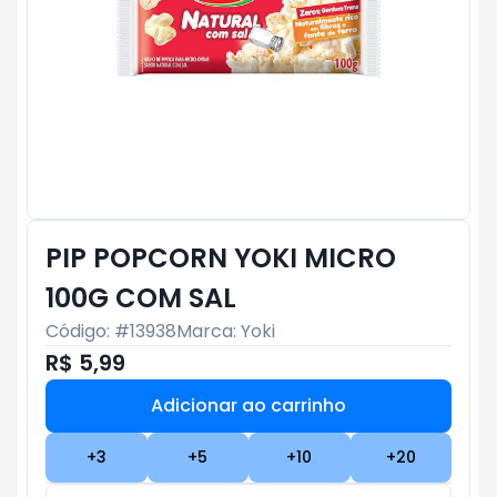
PIP POPCORN YOKI MICRO
100G COM SAL
Código: #
13938
Marca:
Yoki
R$ 5,99
Adicionar ao carrinho
Subtotal:
R$ 0
+
3
+
5
+
10
+
20