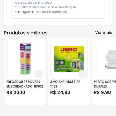
de acordo com o peso;

* Sujeito à disponibilidade de estoque;

* Imagem meramente ilustrativa;
Produtos similares
Ver mais
Add
Add
+
3
+
5
+
10
+
3
+
5
+
10
PREGADOR P/ ROUPAS
JIMO ANTI-INSET AP
PRATO SOBRE
EMBORRACHADO SR902
11193
DURALEX
R$ 20,10
R$ 24,90
R$ 9,90