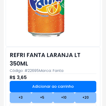
REFRI FANTA LARANJA LT
350ML
Código: #
22695
Marca:
Fanta
R$ 3,65
Adicionar ao carrinho
Subtotal:
R$ 0
+
3
+
5
+
10
+
20