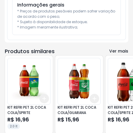
Informações gerais
* Preços de produtos pesáveis podem sofrer variação 
de acordo com o peso;

* Sujeito à disponibilidade de estoque;

* Imagem meramente ilustrativa;
Produtos similares
Ver mais
Add
Add
+
3
+
5
+
10
+
3
+
5
+
10
KIT REFRI PET 2L COCA
KIT REFRI PET 2L COCA
KIT REFRI PET
COLA/SPRITE
COLA/GUARANA
COLA/SPRITE 
R$ 16,96
R$ 15,96
R$ 16,96
2.0 lt