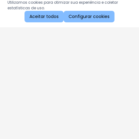
Utilizamos cookies para otimizar sua experiência e coletar
estatísticas de uso.
Aceitar todos
Configurar cookies
Aproveite as nossas promoções!
Cadastre seu e-mail e receba ofertas exclusivas.
QUERO RECEBER