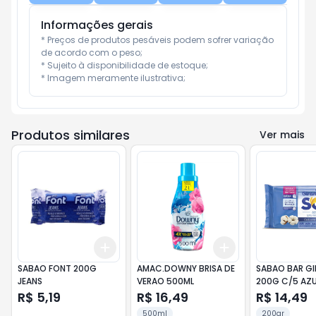
Informações gerais
* Preços de produtos pesáveis podem sofrer variação 
de acordo com o peso;

* Sujeito à disponibilidade de estoque;

* Imagem meramente ilustrativa;
Produtos similares
Ver mais
Add
Add
+
3
+
5
+
10
+
3
+
5
+
10
SABAO FONT 200G
AMAC.DOWNY BRISA DE
SABAO BAR GIR
JEANS
VERAO 500ML
200G C/5 AZU
R$ 5,19
R$ 16,49
R$ 14,49
500ml
200gr