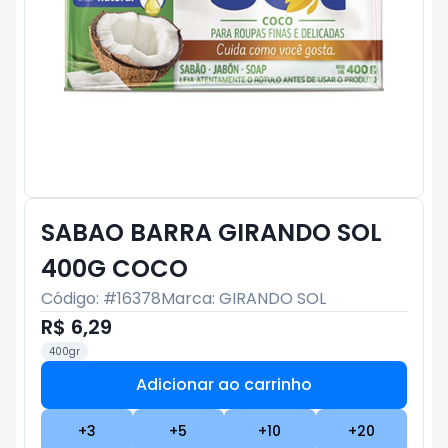
SABAO BARRA GIRANDO SOL
400G COCO
Código: #
16378
Marca:
GIRANDO SOL
R$ 6,29
400gr
Adicionar ao carrinho
Subtotal:
R$ 0
+
3
+
5
+
10
+
20