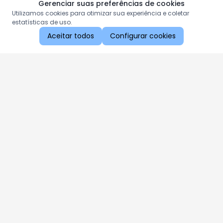
Gerenciar suas preferências de cookies
Utilizamos cookies para otimizar sua experiência e coletar
estatísticas de uso.
Aceitar todos
Configurar cookies
Aproveite as nossas promoções!
Cadastre seu e-mail e receba ofertas exclusivas.
QUERO RECEBER