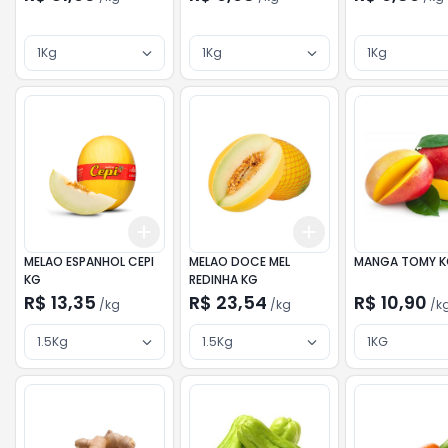
1Kg
1Kg
1Kg
Add
Add
+
3
kg
+
5
kg
+
3
kg
+
5
kg
MELAO ESPANHOL CEPI
MELAO DOCE MEL
MANGA TOMY 
KG
REDINHA KG
R$ 13,35
R$ 23,54
R$ 10,90
/
kg
/
kg
/
k
1.5Kg
1.5Kg
1KG