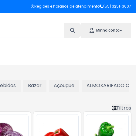
Regiões e horários de atendimento
(55) 3251-3007
Minha conta
ebidas
Bazar
Açougue
ALMOXARIFADO CAN
Filtros