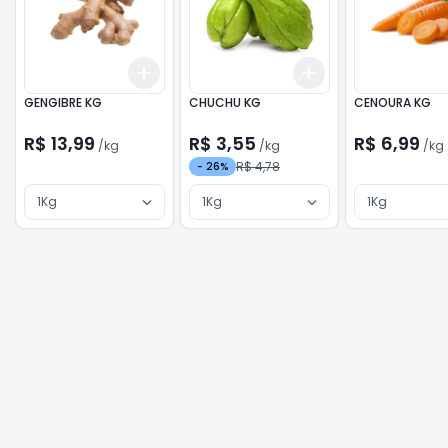
Add
Add
+
3
kg
+
5
kg
+
3
kg
+
5
kg
GENGIBRE KG
CHUCHU KG
CENOURA KG
R$ 13,99
R$ 3,55
R$ 6,99
/
kg
/
kg
/
kg
R$ 4,78
-
26
%
1Kg
1Kg
1Kg