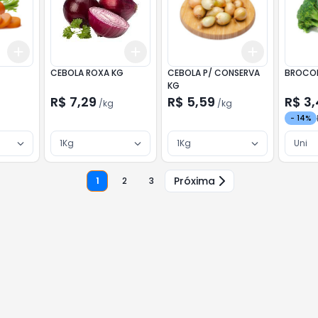
Add
Add
Add
+
3
kg
+
5
kg
+
3
kg
+
5
kg
+
3
kg
+
5
CEBOLA ROXA KG
CEBOLA P/ CONSERVA
BROCOL
KG
R$ 7,29
R$ 5,59
R$ 3
/
kg
/
kg
-
14
%
1Kg
1Kg
Uni
Próxima
1
2
3