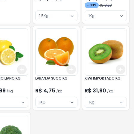
R$ 8,28
-
33
%
1.5Kg
1Kg
Add
Add
Add
kg
+
3
kg
+
5
kg
+
3
kg
+
5
kg
+
3
ICILIANO KG
LARANJA SUCO KG
KIWI IMPORTADO KG
,99
R$ 4,75
R$ 31,90
/
kg
/
kg
/
kg
1KG
1Kg