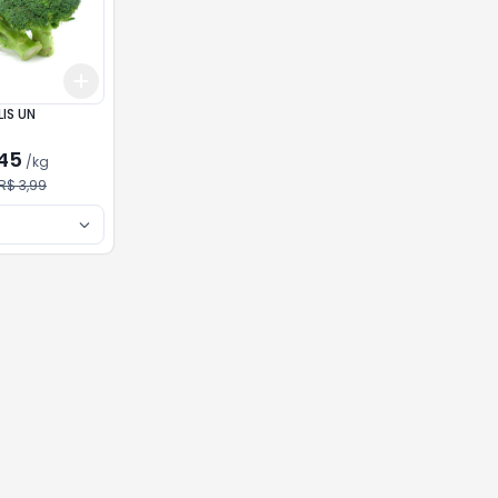
Add
kg
+
3
kg
+
5
kg
IS UN
,45
/
kg
R$ 3,99