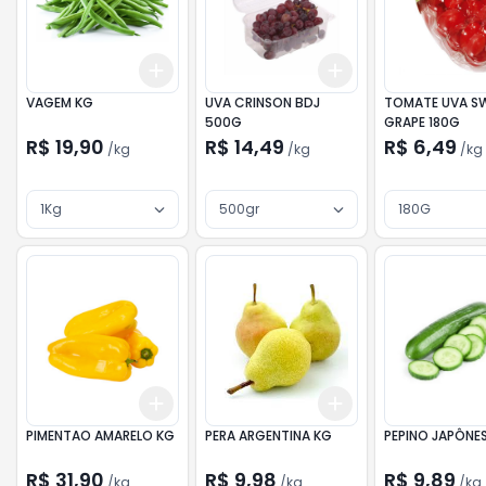
Add
Add
+
3
kg
+
5
kg
+
3
kg
+
5
kg
VAGEM KG
UVA CRINSON BDJ
TOMATE UVA S
500G
GRAPE 180G
R$ 19,90
R$ 14,49
R$ 6,49
/
kg
/
kg
/
kg
1Kg
500gr
180G
Add
Add
+
3
kg
+
5
kg
+
3
kg
+
5
kg
PIMENTAO AMARELO KG
PERA ARGENTINA KG
PEPINO JAPÔNE
R$ 31,90
R$ 9,98
R$ 9,89
/
kg
/
kg
/
kg