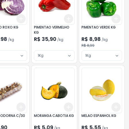
Add
Add
Add
kg
+
3
kg
+
5
kg
+
3
kg
+
5
kg
+
3
REPOLHO ROXO KG
PIMENTAO VERMELHO
PIMENTAO VERDE KG
KG
,98
R$ 35,90
R$ 8,98
/
kg
/
kg
/
kg
R$ 8,99
1Kg
1Kg
Add
Add
Add
10
+
3
+
5
+
10
+
3
kg
+
5
kg
+
3
CODORNA C/30
MORANGA CABOTIA KG
MELAO ESPANHOL KG
,90
R$ 5,09
R$ 5,55
/
kg
/
kg