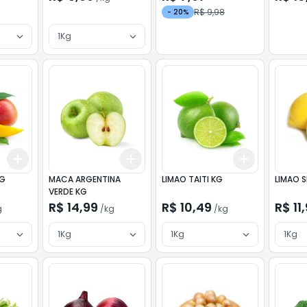
R$ 9,98
-
20
%
1Kg
Add
Add
Add
+
3
kg
+
5
kg
+
3
kg
+
5
kg
+
3
kg
+
5
KG
MACA ARGENTINA
LIMAO TAITI KG
LIMAO S
VERDE KG
R$ 14,99
R$ 10,49
R$ 11
g
/
kg
/
kg
1Kg
1Kg
1Kg