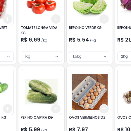
Add
Add
Add
+
3
kg
+
5
kg
+
3
kg
+
5
kg
+
3
kg
+
5
WEET
TOMATE LONGA VIDA
REPOLHO VERDE KG
KG
R$ 6,69
R$ 5,54
R$ 21
/
kg
/
kg
1Kg
1.5kg
2Kg
Add
Add
Add
+
3
kg
+
5
kg
+
3
kg
+
5
kg
+
3
+
5
+
S KG
PEPINO CAIPIRA KG
OVOS VERMELHOS DZ
OVOS 
R$ 5,99
R$ 7,97
R$ 10
/
kg