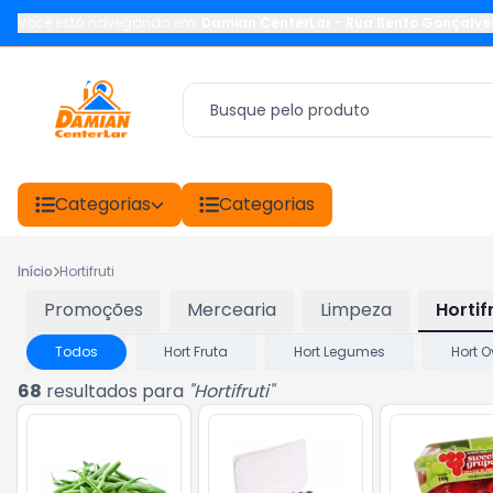
Você está navegando em:
Damian CenterLar
-
Rua Bento Gonçalve
Categorias
Categorias
Início
Hortifruti
Promoções
Mercearia
Limpeza
Hortif
Todos
Hort Fruta
Hort Legumes
Hort 
68
resultados para
"
Hortifruti
"