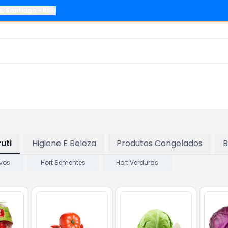
s
,
Santiago
-
RS
ruti
Higiene E Beleza
Produtos Congelados
B
Ovos
Hort Sementes
Hort Verduras