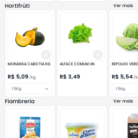
Hortifrúti
Ver mais
Add
Add
+
3
kg
+
5
kg
+
3
+
5
+
10
MORANGA CABOTIA KG
ALFACE COMUM UN
REPOLHO VERD
R$ 5,09
R$ 3,49
R$ 5,54
/
kg
/
k
1.5Kg
1.5kg
Fiambreria
Ver mais