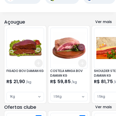
Açougue
Ver mais
Add
Add
+
3
kg
+
5
kg
+
3
kg
+
5
kg
FIGADO BOV DAMIAN KG
COSTELA MINGA BOV
SHOULDER STE
DAMIAN KG
DAMIAN KG
R$ 21,90
R$ 59,85
R$ 81,75
/
kg
/
kg
/
1Kg
1.5Kg
1.5kg
Ofertas clube
Ver mais