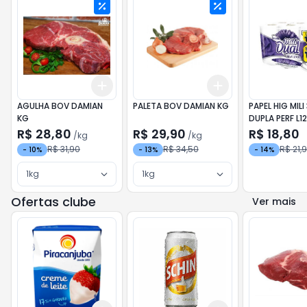
Add
Add
+
3
kg
+
5
kg
+
3
kg
+
5
kg
AGULHA BOV DAMIAN
PALETA BOV DAMIAN KG
PAPEL HIG MILI
KG
DUPLA PERF L12
R$ 28,80
R$ 29,90
R$ 18,80
/
kg
/
kg
R$ 31,90
R$ 34,50
R$ 21,
-
10
%
-
13
%
-
14
%
1kg
1kg
Ofertas clube
Ver mais