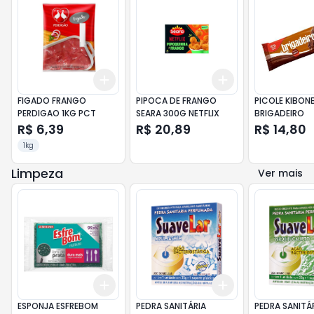
Add
Add
+
3
+
5
+
10
+
3
+
5
+
10
FIGADO FRANGO
PIPOCA DE FRANGO
PICOLE KIBON
PERDIGAO 1KG PCT
SEARA 300G NETFLIX
BRIGADEIRO
R$ 6,39
R$ 20,89
R$ 14,80
1kg
Limpeza
Ver mais
Add
Add
+
3
+
5
+
10
+
3
+
5
+
10
ESPONJA ESFREBOM
PEDRA SANITÁRIA
PEDRA SANITÁ