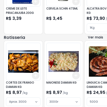
Add
Add
+
3
+
5
+
10
+
3
+
5
+
10
CREME DE LEITE
CERVEJA SCHIN 473ML
ALCATRA BOV
PIRACANJUBA 200G
KG
R$ 3,39
R$ 3,45
R$ 73,90
1Kg
Rotisseria
Ver mais
Add
Add
+
3
kg
+
5
kg
+
3
kg
+
5
kg
CORTES DE FRANGO
MAIONESE DAMIAN KG
LINGUICA CAM
DAMIAN KG
DAMIAN KG
R$ 8,97
R$ 8,97
R$ 24,95
/
kg
/
kg
Aprox. 300G
300Gr
500G