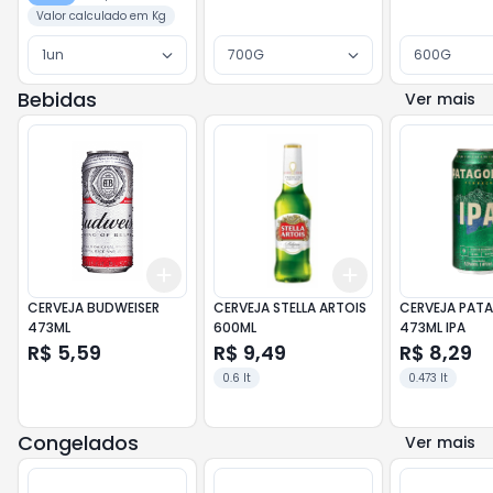
Valor calculado em Kg
1un
700G
600G
Bebidas
Ver mais
Add
Add
+
3
+
5
+
10
+
3
+
5
+
10
CERVEJA BUDWEISER
CERVEJA STELLA ARTOIS
CERVEJA PAT
473ML
600ML
473ML IPA
R$ 5,59
R$ 9,49
R$ 8,29
0.6 lt
0.473 lt
Congelados
Ver mais