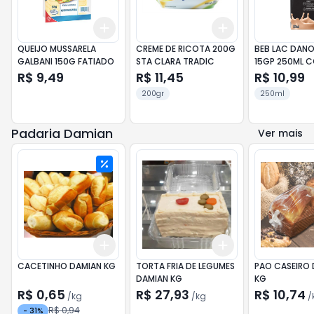
Add
Add
+
3
+
5
+
10
+
3
+
5
+
10
QUEIJO MUSSARELA
CREME DE RICOTA 200G
BEB LAC DAN
GALBANI 150G FATIADO
STA CLARA TRADIC
15GP 250ML 
R$ 9,49
R$ 11,45
R$ 10,99
200gr
250ml
Padaria Damian
Ver mais
Add
Add
+
3
kg
+
5
kg
+
3
kg
+
5
kg
CACETINHO DAMIAN KG
TORTA FRIA DE LEGUMES
PAO CASEIRO 
DAMIAN KG
KG
R$ 0,65
R$ 27,93
R$ 10,74
/
kg
/
kg
/
R$ 0,94
-
31
%