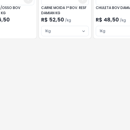
C/OSSO BOV
CARNE MOIDA 1ª BOV. RESF
CHULETA BOV DAMI
 KG
DAMIAN KG
6,50
R$ 52,50
R$ 48,50
/
kg
/
kg
1Kg
1Kg