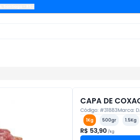
s
,
Santiago
-
RS
CAPA DE COXA
Código: #
31883
Marca:
D
1Kg
500gr
1.5Kg
R$ 53,90
/
kg