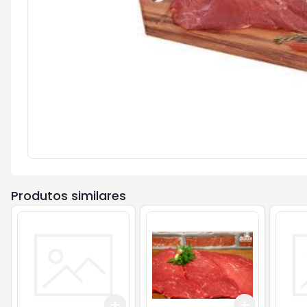
Produtos similares
Add
Add
+
3
+
5
+
10
+
3
kg
+
5