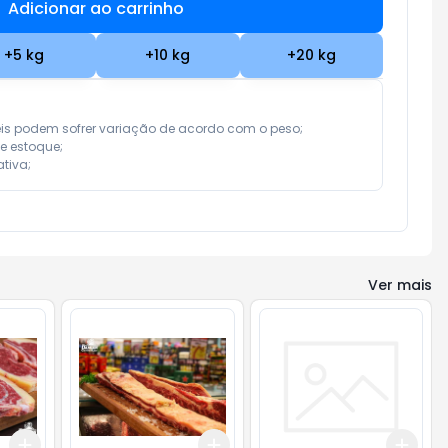
Adicionar ao carrinho
Subtotal:
R$ 0,00
+
5
kg
+
10
kg
+
20
kg
eis podem sofrer variação de acordo com o peso;

e estoque;

tiva;
Ver mais
Add
Add
Add
+
3
kg
+
5
kg
+
3
kg
+
5
kg
+
3