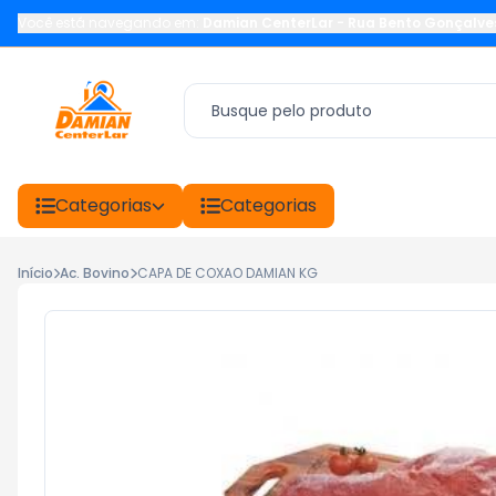
Você está navegando em:
Damian CenterLar
-
Rua Bento Gonçalve
Categorias
Categorias
Início
Ac. Bovino
CAPA DE COXAO DAMIAN KG