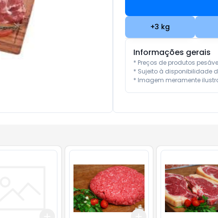
+
3
kg
Informações gerais
* Preços de produtos pesáv
* Sujeito à disponibilidade d
* Imagem meramente ilustra
Add
Add
kg
+
3
+
5
+
10
+
3
kg
+
5
kg