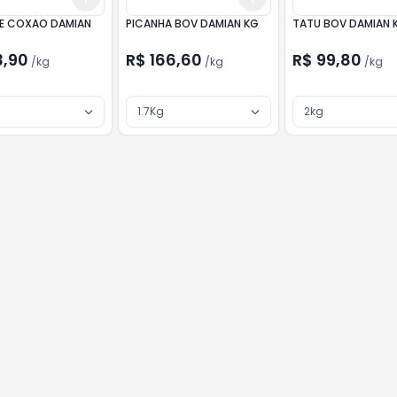
E COXAO DAMIAN
PICANHA BOV DAMIAN KG
TATU BOV DAMIAN 
3,90
R$ 166,60
R$ 99,80
/
kg
/
kg
/
kg
1.7Kg
2kg