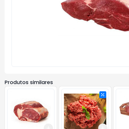
Produtos similares
Add
Add
+
3
kg
+
5
kg
+
3
kg
+
5