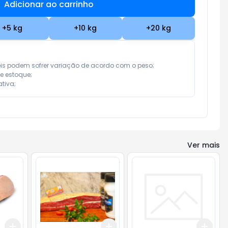
Adicionar ao carrinho
Subtotal:
R$ 0,00
+
5
kg
+
10
kg
+
20
kg
eis podem sofrer variação de acordo com o peso;

e estoque;

tiva;
Ver mais
Add
Add
Add
+
3
kg
+
5
kg
+
3
kg
+
5
kg
+
3