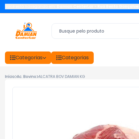
Você está navegando em:
Damian CenterLar
-
Rua Bento Gonçalve
Categorias
Categorias
Início
Ac. Bovino
ALCATRA BOV DAMIAN KG