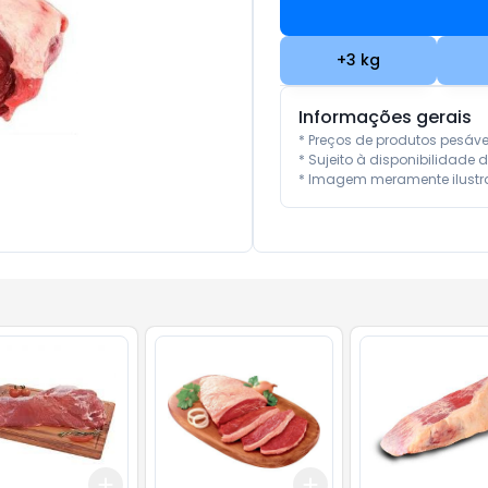
+
3
kg
Informações gerais
* Preços de produtos pesáv
* Sujeito à disponibilidade d
* Imagem meramente ilustra
Add
Add
kg
+
3
kg
+
5
kg
+
3
kg
+
5
kg