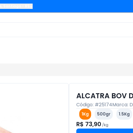
s
,
Santiago
-
RS
ALCATRA BOV 
Código: #
25174
Marca:
D
1Kg
500gr
1.5Kg
R$ 73,90
/
kg