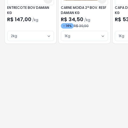
ENTRECOTE BOV DAMIAN
CARNE MOIDA 2ª BOV. RESF
CAPA D
KG
DAMIAN KG
KG
R$ 147,00
R$ 34,50
R$ 5
/
kg
/
kg
R$ 39,90
-
14
%
2kg
1Kg
1Kg