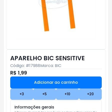
APARELHO BIC SENSITIVE
Código: #
17988
Marca:
BIC
R$ 1,99
Adicionar ao carrinho
Subtotal:
R$ 0
+
3
+
5
+
10
+
20
Informações gerais