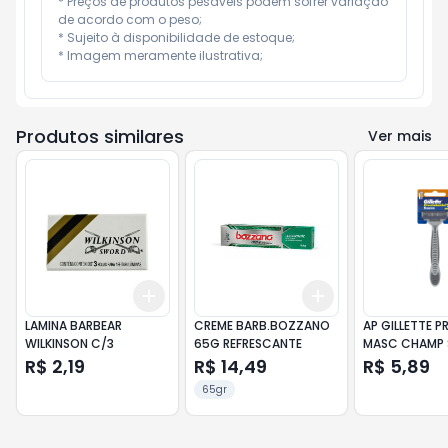
* Preços de produtos pesáveis podem sofrer variação 
de acordo com o peso;

* Sujeito à disponibilidade de estoque;

* Imagem meramente ilustrativa;
Produtos similares
Ver mais
Add
Add
+
3
+
5
+
10
+
3
+
5
+
10
LAMINA BARBEAR
CREME BARB.BOZZANO
AP GILLETTE P
WILKINSON C/3
65G REFRESCANTE
MASC CHAMP 
R$ 2,19
R$ 14,49
R$ 5,89
65gr