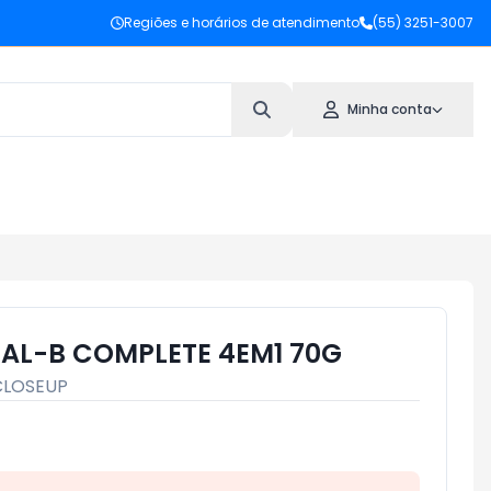
Regiões e horários de atendimento
(55) 3251-3007
Minha conta
AL-B COMPLETE 4EM1 70G
CLOSEUP