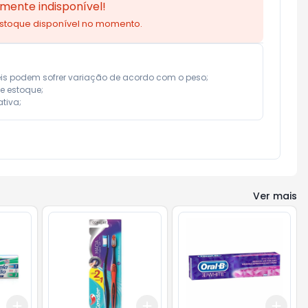
mente indisponível!
estoque disponível no momento.
eis podem sofrer variação de acordo com o peso;

e estoque;

tiva;
Ver mais
Add
Add
Add
+
3
+
5
+
10
+
3
+
5
+
10
+
3