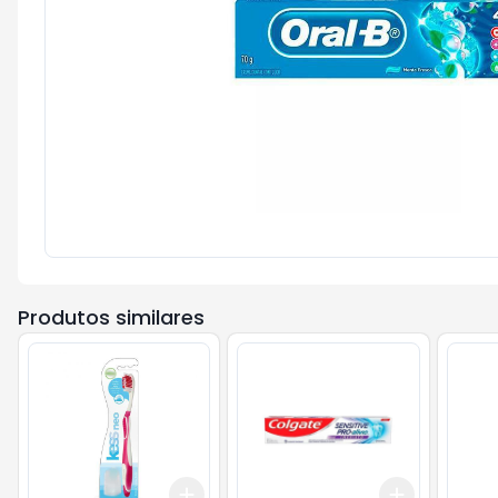
Produtos similares
Add
Add
+
3
+
5
+
10
+
3
+
5
+