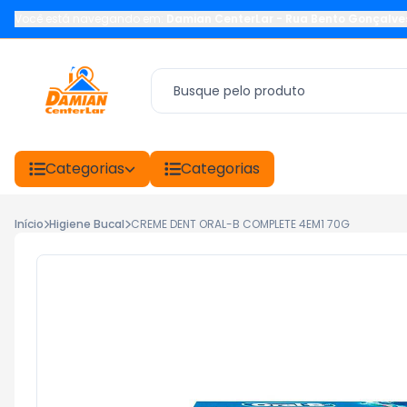
Você está navegando em:
Damian CenterLar
-
Rua Bento Gonçalve
Categorias
Categorias
Início
Higiene Bucal
CREME DENT ORAL-B COMPLETE 4EM1 70G