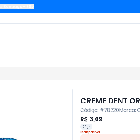
s
,
Santiago
-
RS
CREME DENT OR
Código: #
78220
Marca:
R$ 3,69
70gr
Indisponível