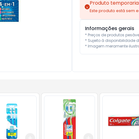
Produto temporaria
Este produto está sem 
Informações gerais
* Preços de produtos pesáv
* Sujeito à disponibilidade d
* Imagem meramente ilustra
Add
Add
10
+
3
+
5
+
10
+
3
+
5
+
10