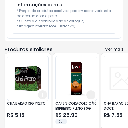
Informações gerais
* Preços de produtos pesáveis podem sofrer variação 
de acordo com o peso;

* Sujeito à disponibilidade de estoque;

* Imagem meramente ilustrativa;
Produtos similares
Ver mais
Add
Add
+
3
+
5
+
10
+
3
+
5
+
10
CHA BARAO 13G PRETO
CAPS 3 CORACOES C/10
CHA BARAO 3
ESPRESSO PLENO 80G
DOCE
R$ 5,19
R$ 25,90
R$ 7,59
10un