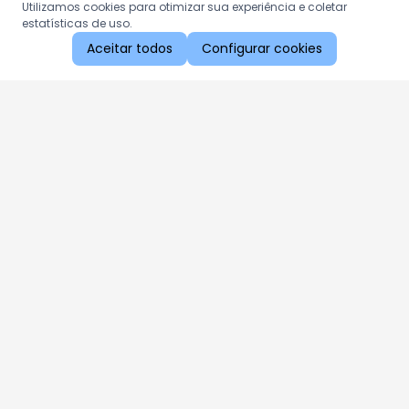
Utilizamos cookies para otimizar sua experiência e coletar
estatísticas de uso.
Aceitar todos
Configurar cookies
Aproveite as nossas promoções!
Cadastre seu e-mail e receba ofertas exclusivas.
QUERO RECEBER