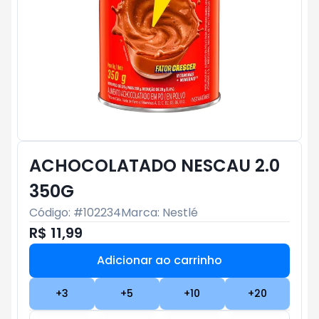
ACHOCOLATADO NESCAU 2.0
350G
Código: #
102234
Marca:
Nestlé
R$ 11,99
Adicionar ao carrinho
Subtotal:
R$ 0
+
3
+
5
+
10
+
20