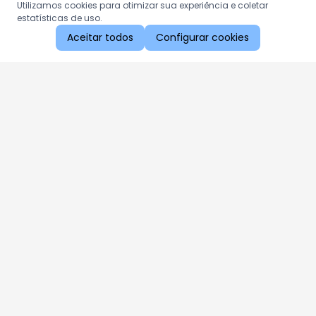
Utilizamos cookies para otimizar sua experiência e coletar
estatísticas de uso.
Aceitar todos
Configurar cookies
Aproveite as nossas promoções!
Cadastre seu e-mail e receba ofertas exclusivas.
QUERO RECEBER