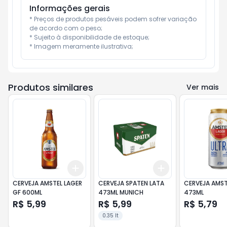
Informações gerais
* Preços de produtos pesáveis podem sofrer variação 
de acordo com o peso;

* Sujeito à disponibilidade de estoque;

* Imagem meramente ilustrativa;
Produtos similares
Ver mais
Add
Add
+
3
+
5
+
10
+
3
+
5
+
10
CERVEJA AMSTEL LAGER
CERVEJA SPATEN LATA
CERVEJA AMST
GF 600ML
473ML MUNICH
473ML
R$ 5,99
R$ 5,99
R$ 5,79
0.35 lt