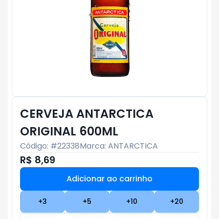
CERVEJA ANTARCTICA
ORIGINAL 600ML
Código: #
22338
Marca:
ANTARCTICA
R$ 8,69
Adicionar ao carrinho
Subtotal:
R$ 0
+
3
+
5
+
10
+
20