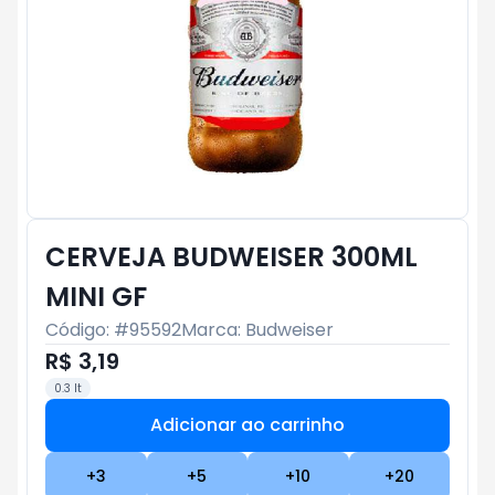
CERVEJA BUDWEISER 300ML
MINI GF
Código: #
95592
Marca:
Budweiser
R$ 3,19
0.3 lt
Adicionar ao carrinho
Subtotal:
R$ 0
+
3
+
5
+
10
+
20