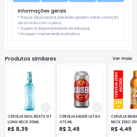
Informações gerais
* Preços de produtos pesáveis podem sofrer variação 
de acordo com o peso;

* Sujeito à disponibilidade de estoque;

* Imagem meramente ilustrativa;
Produtos similares
Ver mais
Add
Add
+
3
+
5
+
10
+
3
+
5
+
10
CERVEJA SKOL BEATS GT
CERVEJA KAISER LATAO
CERVEJA BRA
LONG NECK 313ML
473 ML
NECK ZERO 35
R$ 8,39
R$ 3,49
R$ 4,49