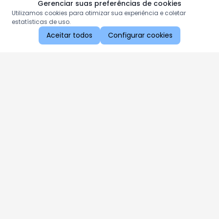
Gerenciar suas preferências de cookies
Utilizamos cookies para otimizar sua experiência e coletar
estatísticas de uso.
Aceitar todos
Configurar cookies
Aproveite as nossas promoções!
Cadastre seu e-mail e receba ofertas exclusivas.
QUERO RECEBER