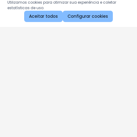
Utilizamos cookies para otimizar sua experiência e coletar
estatísticas de uso.
Aceitar todos
Configurar cookies
Aproveite as nossas promoções!
Cadastre seu e-mail e receba ofertas exclusivas.
QUERO RECEBER