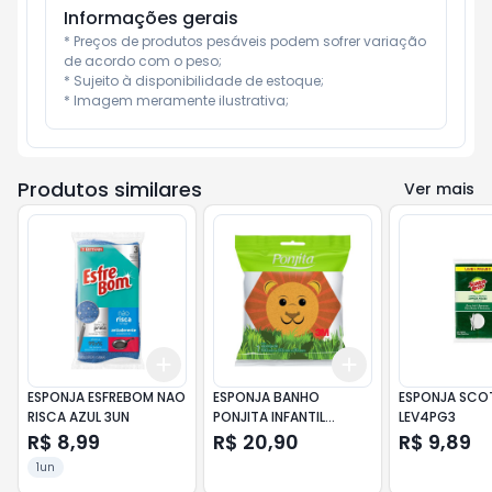
Informações gerais
* Preços de produtos pesáveis podem sofrer variação 
de acordo com o peso;

* Sujeito à disponibilidade de estoque;

* Imagem meramente ilustrativa;
Produtos similares
Ver mais
Add
Add
+
3
+
5
+
10
+
3
+
5
+
10
ESPONJA ESFREBOM NAO
ESPONJA BANHO
ESPONJA SCOT
RISCA AZUL 3UN
PONJITA INFANTIL
LEV4PG3
ANIMAIS
R$ 8,99
R$ 20,90
R$ 9,89
1un