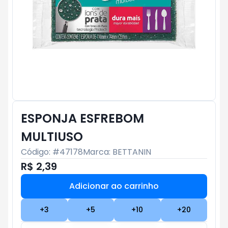
ESPONJA ESFREBOM
MULTIUSO
Código: #
47178
Marca:
BETTANIN
R$ 2,39
Adicionar ao carrinho
Subtotal:
R$ 0
+
3
+
5
+
10
+
20