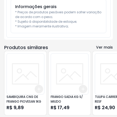
Informações gerais
* Preços de produtos pesáveis podem sofrer variação 
de acordo com o peso;

* Sujeito à disponibilidade de estoque;

* Imagem meramente ilustrativa;
Produtos similares
Ver mais
Add
Add
+
3
+
5
+
10
+
3
+
5
+
10
SAMBIQUIRA CNG DE
FRANGO SADIA KG S/
TULIPA CARRE
FRANGO PIOVESAN 1KG
MIUDO
RESF
R$ 9,89
R$ 17,49
R$ 24,90