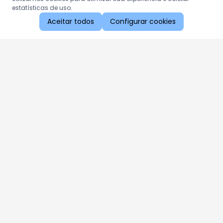
estatísticas de uso.
Aceitar todos
Configurar cookies
Aproveite as nossas promoções!
Cadastre seu e-mail e receba ofertas exclusivas.
QUERO RECEBER