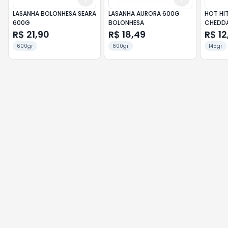
LASANHA BOLONHESA SEARA
LASANHA AURORA 600G
HOT HI
600G
BOLONHESA
CHEDD
R$ 21,90
R$ 18,49
R$ 12
600gr
600gr
145gr