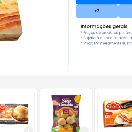
+
3
Informações gerais
* Preços de produtos pesáv
* Sujeito à disponibilidade d
* Imagem meramente ilustra
Add
Add
10
+
3
+
5
+
10
+
3
+
5
+
10