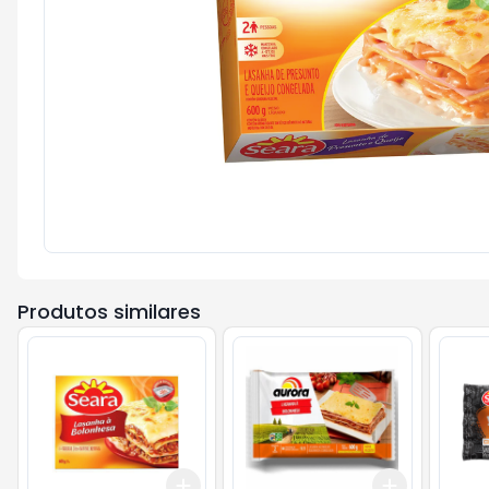
Produtos similares
Add
Add
+
3
+
5
+
10
+
3
+
5
+