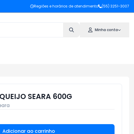
Regiões e horários de atendimento
(55) 3251-3007
Minha conta
QUEIJO SEARA 600G
eara
Adicionar ao carrinho
Subtotal:
R$ 0,00