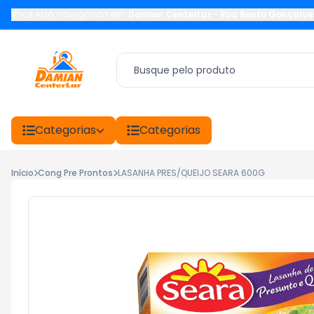
Você está navegando em:
Damian CenterLar
-
Rua Bento Gonçalve
Categorias
Categorias
Início
Cong Pre Prontos
LASANHA PRES/QUEIJO SEARA 600G