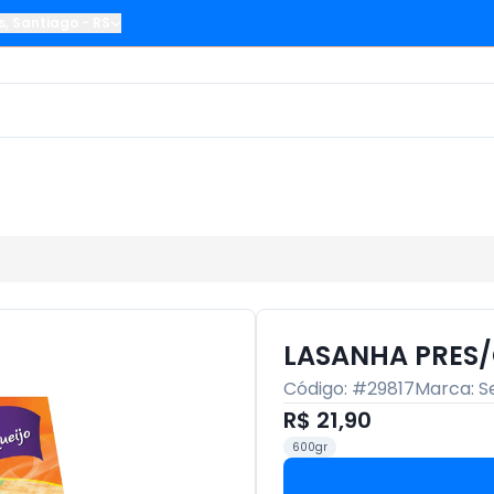
s
,
Santiago
-
RS
LASANHA PRES/
Código: #
29817
Marca:
S
R$ 21,90
600gr