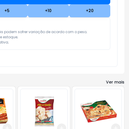
+
5
+
10
+
20
eis podem sofrer variação de acordo com o peso;

e estoque;

tiva;
Ver mais
Add
Add
Add
+
3
+
5
+
10
+
3
+
5
+
10
+
3