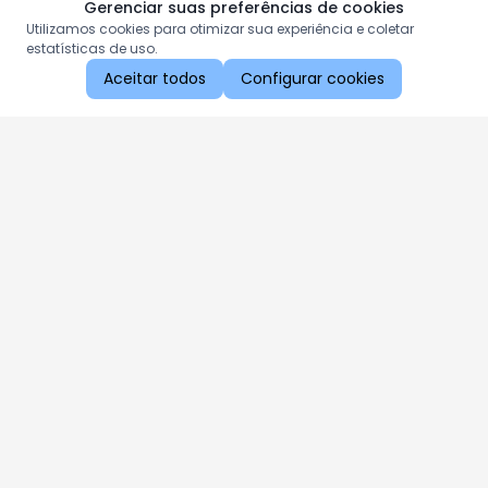
Gerenciar suas preferências de cookies
Utilizamos cookies para otimizar sua experiência e coletar
estatísticas de uso.
Aceitar todos
Configurar cookies
Aproveite as nossas promoções!
Cadastre seu e-mail e receba ofertas exclusivas.
QUERO RECEBER