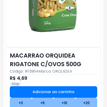
MACARRAO ORQUIDEA
RIGATONE C/OVOS 500G
Código: #
13964
Marca:
ORQUIDEA
R$ 4,69
500gr
Adicionar ao carrinho
Subtotal:
R$ 0
+
3
+
5
+
10
+
20