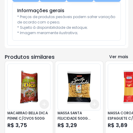
Informações gerais
* Preços de produtos pesáveis podem sofrer variação 
de acordo com o peso;

* Sujeito à disponibilidade de estoque;

* Imagem meramente ilustrativa;
Produtos similares
Ver mais
Add
Add
+
3
+
5
+
10
+
3
+
5
+
10
MACARRAO BELLA DICA
MASSA SANTA
MASSA CORO
PENNE C/OVOS 500G
FELICIDADE 500G
ESPAGUETE C
PARAFUSO
500G
R$ 3,75
R$ 3,29
R$ 3,89