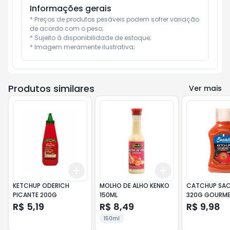
Informações gerais
* Preços de produtos pesáveis podem sofrer variação 
de acordo com o peso;

* Sujeito à disponibilidade de estoque;

* Imagem meramente ilustrativa;
Produtos similares
Ver mais
Add
Add
+
3
+
5
+
10
+
3
+
5
+
10
KETCHUP ODERICH
MOLHO DE ALHO KENKO
CATCHUP SAC
PICANTE 200G
150ML
320G GOURM
R$ 5,19
R$ 8,49
R$ 9,98
150ml