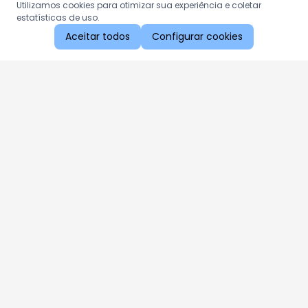
Utilizamos cookies para otimizar sua experiência e coletar
estatísticas de uso.
Aceitar todos
Configurar cookies
Aproveite as nossas promoções!
Cadastre seu e-mail e receba ofertas exclusivas.
QUERO RECEBER