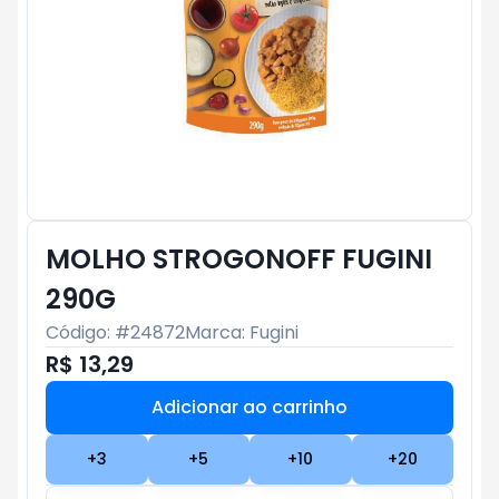
MOLHO STROGONOFF FUGINI
290G
Código: #
24872
Marca:
Fugini
R$ 13,29
Adicionar ao carrinho
Subtotal:
R$ 0
+
3
+
5
+
10
+
20