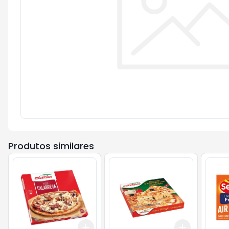
Produtos similares
Add
Add
+
3
+
5
+
10
+
3
+
5
+