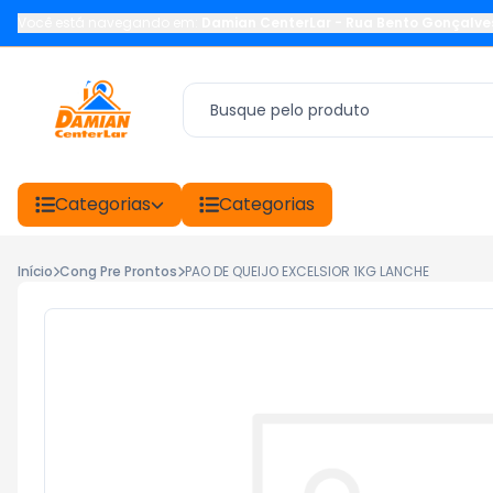
Você está navegando em:
Damian CenterLar
-
Rua Bento Gonçalve
Categorias
Categorias
Início
Cong Pre Prontos
PAO DE QUEIJO EXCELSIOR 1KG LANCHE