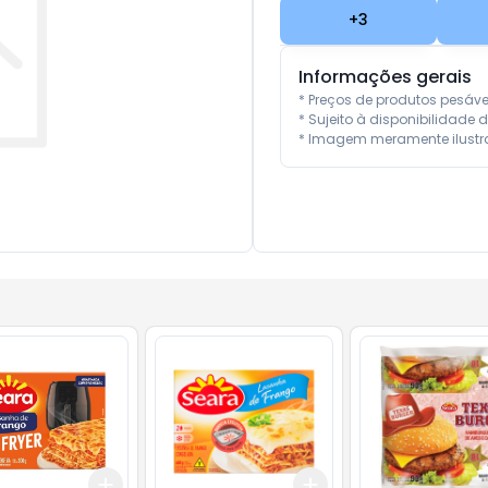
+
3
Informações gerais
* Preços de produtos pesáv
* Sujeito à disponibilidade d
* Imagem meramente ilustra
Add
Add
10
+
3
+
5
+
10
+
3
+
5
+
10