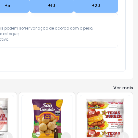
+
5
+
10
+
20
eis podem sofrer variação de acordo com o peso;

e estoque;

tiva;
Ver mais
Add
Add
Add
+
3
+
5
+
10
+
3
+
5
+
10
+
3