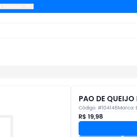
s
,
Santiago
-
RS
PAO DE QUEIJO
Código: #
104146
Marca:
R$ 19,98