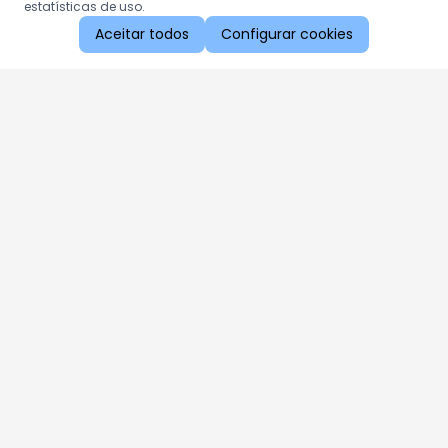
estatísticas de uso.
Aceitar todos
Configurar cookies
Aproveite as nossas promoções!
Cadastre seu e-mail e receba ofertas exclusivas.
QUERO RECEBER