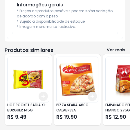
Informações gerais
* Preços de produtos pesáveis podem sofrer variação 
de acordo com o peso;

* Sujeito à disponibilidade de estoque;

* Imagem meramente ilustrativa;
Produtos similares
Ver mais
Add
Add
+
3
+
5
+
10
+
3
+
5
+
10
HOT POCKET SADIA XI-
PIZZA SEARA 460G
EMPANADO PE
BURGUER 145G
CALABRESA
FRANGO 275G
R$ 9,49
R$ 19,90
R$ 12,90