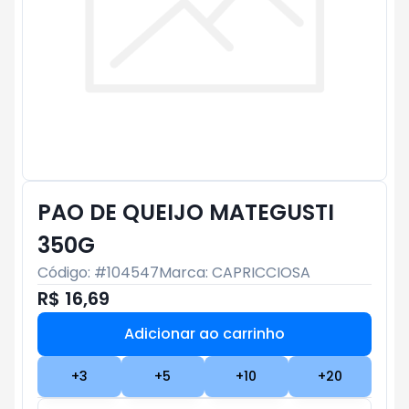
PAO DE QUEIJO MATEGUSTI
350G
Código: #
104547
Marca:
CAPRICCIOSA
R$ 16,69
Adicionar ao carrinho
Subtotal:
R$ 0
+
3
+
5
+
10
+
20