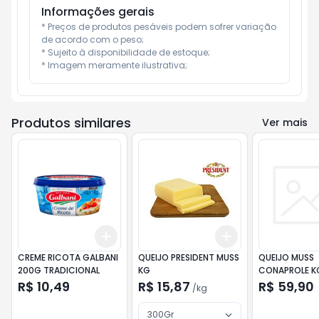
Informações gerais
* Preços de produtos pesáveis podem sofrer variação 
de acordo com o peso;

* Sujeito à disponibilidade de estoque;

* Imagem meramente ilustrativa;
Produtos similares
Ver mais
Add
Add
+
3
+
5
+
10
+
3
kg
+
5
kg
CREME RICOTA GALBANI
QUEIJO PRESIDENT MUSS
QUEIJO MUSS
200G TRADICIONAL
KG
CONAPROLE K
R$ 10,49
R$ 15,87
R$ 59,90
/
kg
300Gr