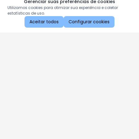
Gerenciar suas preferências de cookies
Utilizamos cookies para otimizar sua experiência e coletar
estatísticas de uso.
Aceitar todos
Configurar cookies
Aproveite as nossas promoções!
Cadastre seu e-mail e receba ofertas exclusivas.
QUERO RECEBER