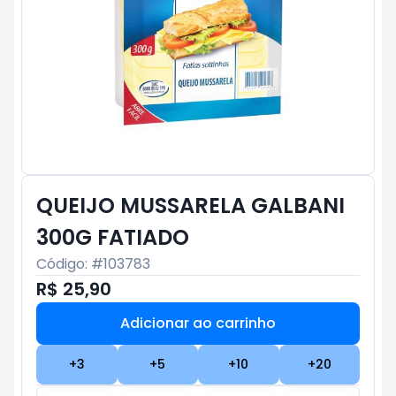
QUEIJO MUSSARELA GALBANI
300G FATIADO
Código: #
103783
R$ 25,90
Adicionar ao carrinho
Subtotal:
R$ 0
+
3
+
5
+
10
+
20