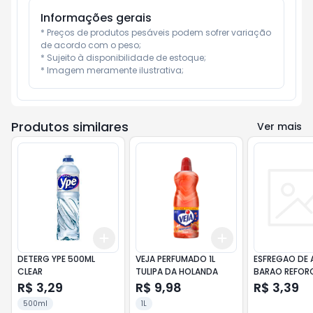
Informações gerais
* Preços de produtos pesáveis podem sofrer variação 
de acordo com o peso;

* Sujeito à disponibilidade de estoque;

* Imagem meramente ilustrativa;
Produtos similares
Ver mais
Add
Add
+
3
+
5
+
10
+
3
+
5
+
10
DETERG YPE 500ML
VEJA PERFUMADO 1L
ESFREGAO DE
CLEAR
TULIPA DA HOLANDA
BARAO REFOR
R$ 3,29
R$ 9,98
R$ 3,39
500ml
1L