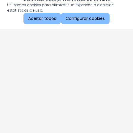
Utilizamos cookies para otimizar sua experiência e coletar
estatísticas de uso.
Aceitar todos
Configurar cookies
Aproveite as nossas promoções!
Cadastre seu e-mail e receba ofertas exclusivas.
QUERO RECEBER