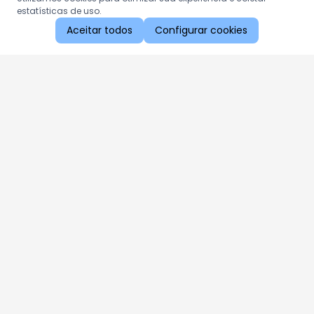
estatísticas de uso.
Aceitar todos
Configurar cookies
Aproveite as nossas promoções!
Cadastre seu e-mail e receba ofertas exclusivas.
QUERO RECEBER