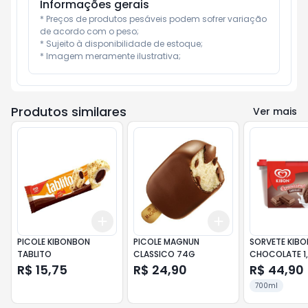
Informações gerais
* Preços de produtos pesáveis podem sofrer variação 
de acordo com o peso;

* Sujeito à disponibilidade de estoque;

* Imagem meramente ilustrativa;
Produtos similares
Ver mais
Add
Add
+
3
+
5
+
10
+
3
+
5
+
10
PICOLE KIBONBON
PICOLE MAGNUN
SORVETE KIB
TABLITO
CLASSICO 74G
CHOCOLATE 1,
R$ 15,75
R$ 24,90
R$ 44,90
700ml