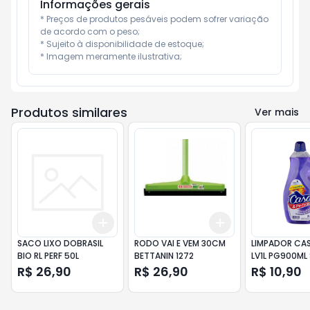
Informações gerais
* Preços de produtos pesáveis podem sofrer variação 
de acordo com o peso;

* Sujeito à disponibilidade de estoque;

* Imagem meramente ilustrativa;
Produtos similares
Ver mais
Add
Add
+
3
+
5
+
10
+
3
+
5
+
10
SACO LIXO DOBRASIL
RODO VAI E VEM 30CM
LIMPADOR CAS
BIO RL PERF 50L
BETTANIN 1272
LV1L PG900ML
R$ 26,90
R$ 26,90
R$ 10,90