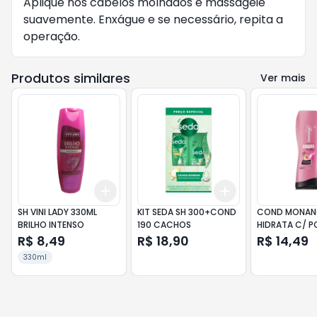
Aplique nos cabelos molhados e massageie 
suavemente. Enxágue e se necessário, repita a 
operação.
Produtos similares
Ver mais
Add
Add
+
3
+
5
+
10
+
3
+
5
+
10
SH VINI LADY 330ML
KIT SEDA SH 300+COND
COND MONAN
BRILHO INTENSO
190 CACHOS
HIDRATA C/ P
R$ 8,49
R$ 18,90
R$ 14,49
330ml