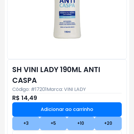
SH VINI LADY 190ML ANTI
CASPA
Código: #
17201
Marca:
VINI LADY
R$ 14,49
Adicionar ao carrinho
Subtotal:
R$ 0
+
3
+
5
+
10
+
20