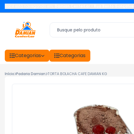
Você está navegando em:
Damian CenterLar
-
Rua Bento Gonçalve
Categorias
Categorias
Início
Padaria Damian
TORTA BOLACHA CAFE DAMIAN KG