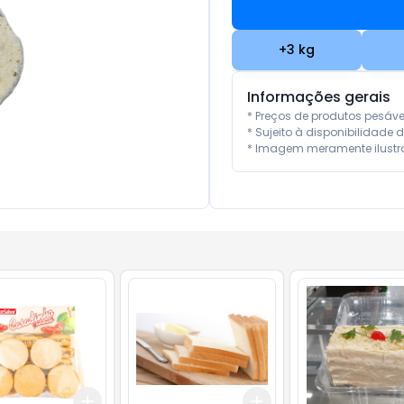
+
3
kg
Informações gerais
* Preços de produtos pesáv
* Sujeito à disponibilidade d
* Imagem meramente ilustra
Add
Add
10
+
3
+
5
+
10
+
3
kg
+
5
kg