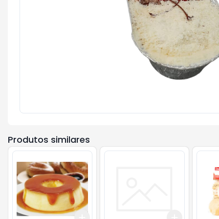
Produtos similares
Add
Add
+
3
kg
+
5
kg
+
3
+
5
+