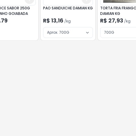
OCE SABOR 250G
PAO SANDUICHE DAMIAN KG
TORTA FRIA FRANG
NHO GOIABADA
DAMIAN KG
,79
R$ 13,16
R$ 27,93
/
kg
/
kg
Aprox. 700G
700G