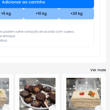
Adicionar ao carrinho
Subtotal:
R$ 0,00
+
5
kg
+
10
kg
+
20
kg
eis podem sofrer variação de acordo com o peso;

e estoque;

tiva;
Ver mais
Add
Add
Add
+
3
kg
+
5
kg
+
3
kg
+
5
kg
+
3