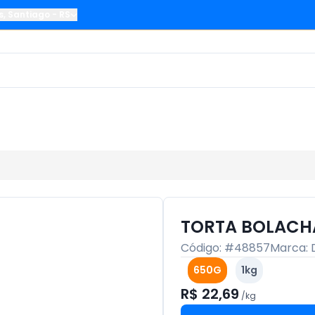
s
,
Santiago
-
RS
TORTA BOLACH
Código: #
48857
Marca:
650G
1kg
R$ 22,69
/
kg