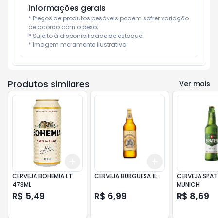
Informações gerais
* Preços de produtos pesáveis podem sofrer variação 
de acordo com o peso;

* Sujeito à disponibilidade de estoque;

* Imagem meramente ilustrativa;
Produtos similares
Ver mais
Add
Add
+
3
+
5
+
10
+
3
+
5
+
10
CERVEJA BOHEMIA LT
CERVEJA BURGUESA 1L
CERVEJA SPAT
473ML
MUNICH
R$ 5,49
R$ 6,99
R$ 8,69