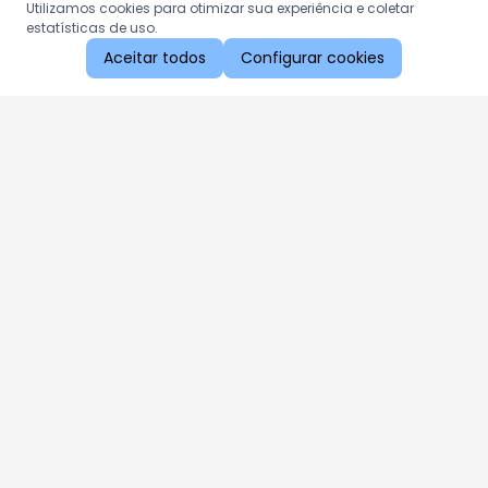
Utilizamos cookies para otimizar sua experiência e coletar
estatísticas de uso.
Aceitar todos
Configurar cookies
Aproveite as nossas promoções!
Cadastre seu e-mail e receba ofertas exclusivas.
QUERO RECEBER