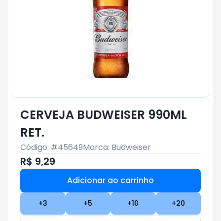
CERVEJA BUDWEISER 990ML
RET.
Código: #
45649
Marca:
Budweiser
R$ 9,29
Adicionar ao carrinho
Subtotal:
R$ 0
+
3
+
5
+
10
+
20