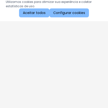
Utilizamos cookies para otimizar sua experiência e coletar
estatísticas de uso.
Aceitar todos
Configurar cookies
Aproveite as nossas promoções!
Cadastre seu e-mail e receba ofertas exclusivas.
QUERO RECEBER