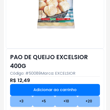
PAO DE QUEIJO EXCELSIOR
400G
Código: #
50089
Marca:
EXCELSIOR
R$ 12,49
Adicionar ao carrinho
Subtotal:
R$ 0
+
3
+
5
+
10
+
20