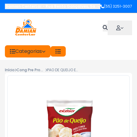
Damian CenterLar
-
Rua Bento Gonçalves
,
Santiago
(55) 3251-3007
-
RS
Categorias
Início
Cong Pre Prontos
PAO DE QUEIJO EXCELSIOR 400G