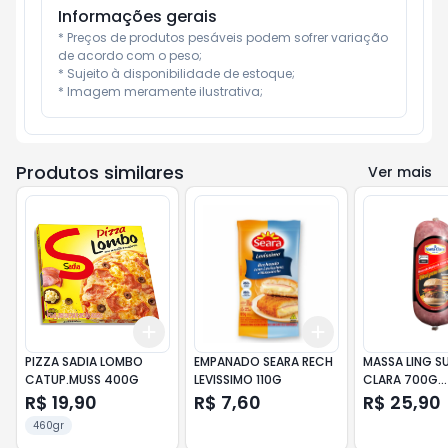
Informações gerais
* Preços de produtos pesáveis podem sofrer variação 
de acordo com o peso;

* Sujeito à disponibilidade de estoque;

* Imagem meramente ilustrativa;
Produtos similares
Ver mais
Add
Add
+
3
+
5
+
10
+
3
+
5
+
10
PIZZA SADIA LOMBO
EMPANADO SEARA RECH
MASSA LING S
CATUP.MUSS 400G
LEVISSIMO 110G
CLARA 700G
HAMBURGU
R$ 19,90
R$ 7,60
R$ 25,90
460gr